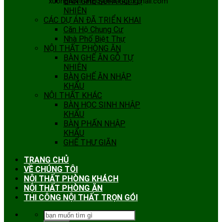
xuongnoithatquyenhang@gmail.com
BÀN GHẾ SOFA GỖ TỰ
NHIÊN
CÁC DỰ ÁN ĐÃ TRIỂN KHAI
Căn Hộ Chung Cư
Nhà Phố Biệt Thự
NỘI THẤT PHÒNG ĂN
BÀN GHẾ ĂN GỖ TỰ
NHIÊN
BÀN GHẾ ĂN NHẬP
KHẨU
NỘI THẤT KHÁC
BÀN HỌC SINH NHẬP
KHẨU
BÀN PHẤN NHẬP
KHẨU
GHẾ THƯ GIÃN
TRANG CHỦ
VỀ CHÚNG TÔI
NỘI THẤT PHÒNG KHÁCH
NỘI THẤT PHÒNG ĂN
THI CÔNG NỘI THẤT TRỌN GÓI