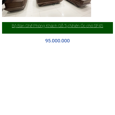
Bộ Bàn Ghế Phòng Khách Gỗ Tự Nhiên Óc chó SF45
95.000.000