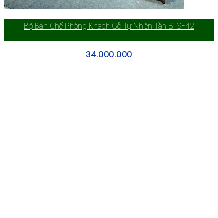
Bộ Bàn Ghế Phòng Khách Gỗ Tự Nhiên Tần Bì SF42
34.000.000