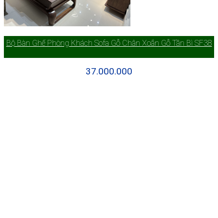
Bộ Bàn Ghế Phòng Khách Sofa Gỗ Chân Xoắn Gỗ Tần Bì SF38
37.000.000