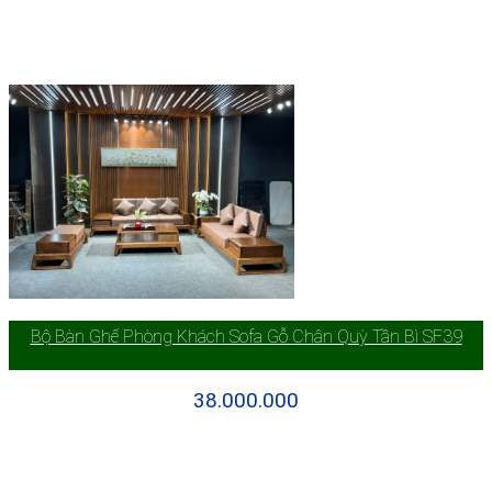
Bộ Bàn Ghế Phòng Khách Sofa Gỗ Chân Quỳ Tần Bì SF39
38.000.000