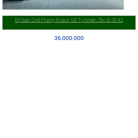
Bộ Bàn Ghế Phòng Khách Gỗ Tự Nhiên Tần Bì SF43
36.000.000