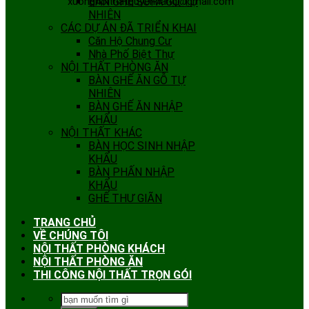
xuongnoithatquyenhang@gmail.com
BÀN GHẾ SOFA GỖ TỰ
NHIÊN
CÁC DỰ ÁN ĐÃ TRIỂN KHAI
Căn Hộ Chung Cư
Nhà Phố Biệt Thự
NỘI THẤT PHÒNG ĂN
BÀN GHẾ ĂN GỖ TỰ
NHIÊN
BÀN GHẾ ĂN NHẬP
KHẨU
NỘI THẤT KHÁC
BÀN HỌC SINH NHẬP
KHẨU
BÀN PHẤN NHẬP
KHẨU
GHẾ THƯ GIÃN
TRANG CHỦ
VỀ CHÚNG TÔI
NỘI THẤT PHÒNG KHÁCH
NỘI THẤT PHÒNG ĂN
THI CÔNG NỘI THẤT TRỌN GÓI