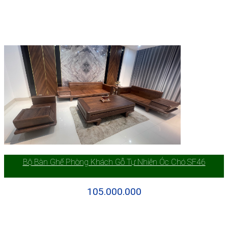
Bộ Bàn Ghế Phòng Khách Gỗ Tự Nhiên Óc Chó SF46
105.000.000