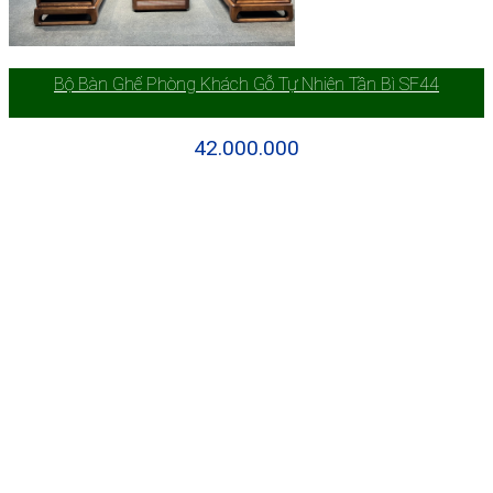
Bộ Bàn Ghế Phòng Khách Gỗ Tự Nhiên Tần Bì SF44
42.000.000