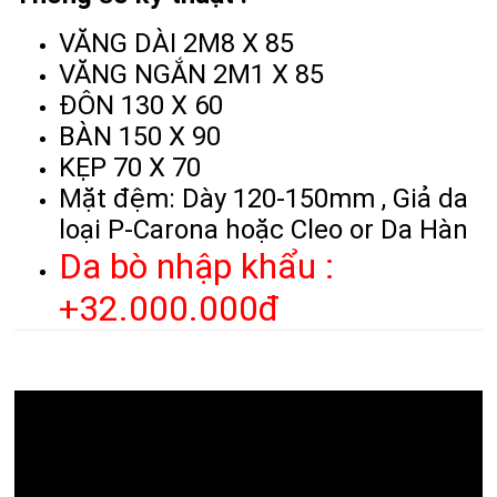
VĂNG DÀI 2M8 X 85
VĂNG NGẮN 2M1 X 85
ĐÔN 130 X 60
BÀN 150 X 90
KẸP 70 X 70
Mặt đệm: Dày 120-150mm , Giả da
loại P-Carona hoặc Cleo or Da Hàn
Da bò nhập khẩu :
+32.000.000đ