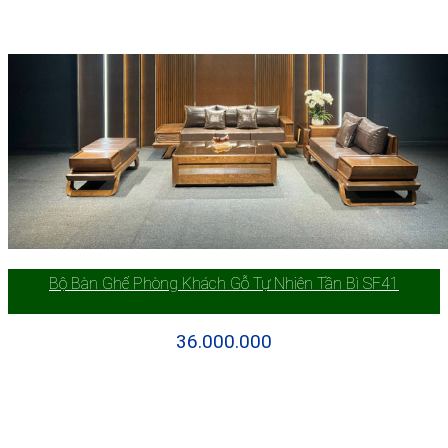
Bộ Bàn Ghế Phòng Khách Gỗ Tự Nhiên Tần Bì SF41
36.000.000