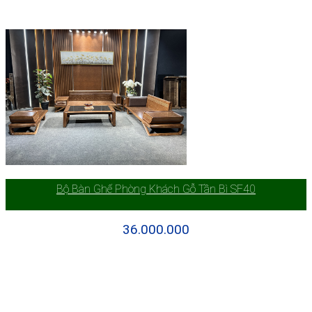
Bộ Bàn Ghế Phòng Khách Gỗ Tần Bì SF40
36.000.000