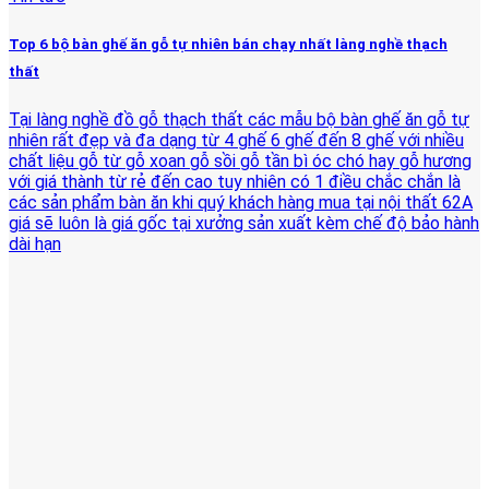
Top 6 bộ bàn ghế ăn gỗ tự nhiên bán chạy nhất làng nghề thạch
thất
Tại làng nghề đồ gỗ thạch thất các mẫu bộ bàn ghế ăn gỗ tự
nhiên rất đẹp và đa dạng từ 4 ghế 6 ghế đến 8 ghế với nhiều
chất liệu gỗ từ gỗ xoan gỗ sồi gỗ tần bì óc chó hay gỗ hương
với giá thành từ rẻ đến cao tuy nhiên có 1 điều chắc chắn là
các sản phẩm bàn ăn khi quý khách hàng mua tại nội thất 62A
giá sẽ luôn là giá gốc tại xưởng sản xuất kèm chế độ bảo hành
dài hạn