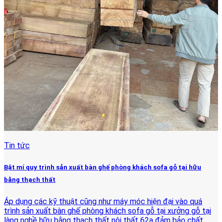
Tin tức
Bật mí quy trình sản xuất bàn ghế phòng khách sofa gỗ tại hữu
bằng thạch thất
Áp dụng các kỹ thuật cũng như máy móc hiện đại vào quá
trình sản xuất bàn ghế phòng khách sofa gỗ tại xưởng gỗ tại
làng nghề hữu bằng thạch thất nội thất 62a đảm bảo chất