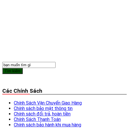
Mỗi sản phẩm nội thất tại Nội Thất Quyền Hằng đều dựa trên
3 tiêu chí là "Đẹp Mắt – Chất Lượng – Giá Rẻ". đi kèm với đó
các dịch vụ chăm sóc khách hàng từ tư vấn, vận chuyển đến
bảo hành đều được hỗ trợ chu đáo nhất
Hotline : 0906119961
Email : xuongnoithatquyenhang@gmail.com
Showroom : Đường Liên Xã , Hữu Bằng , Thạch Thất , Hà Nội
Xưởng Sản Xuất : Số 16 Lịch Sự , Đường Ủy Ban Xã , Hữu
Bằng, Thạch Thất, Hà Nội
Các Chính Sách
Chính Sách Vận Chuyển Giao Hàng
Chính sách bảo mật thông tin
Chính sách đổi trả, hoàn tiền
Chính Sách Thanh Toán
Chính sách bảo hành khi mua hàng