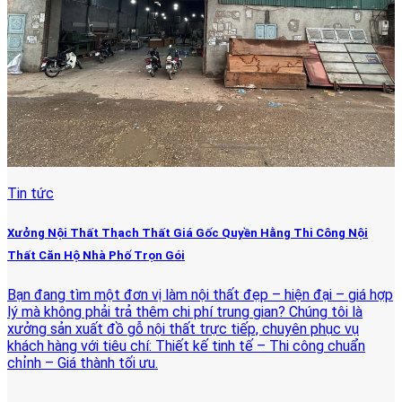
Tin tức
Xưởng Nội Thất Thạch Thất Giá Gốc Quyền Hằng Thi Công Nội
Thất Căn Hộ Nhà Phố Trọn Gói
Bạn đang tìm một đơn vị làm nội thất đẹp – hiện đại – giá hợp
lý mà không phải trả thêm chi phí trung gian? Chúng tôi là
xưởng sản xuất đồ gỗ nội thất trực tiếp, chuyên phục vụ
khách hàng với tiêu chí: Thiết kế tinh tế – Thi công chuẩn
chỉnh – Giá thành tối ưu.