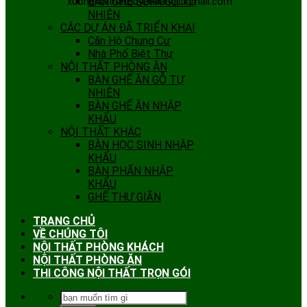
xuongnoithatquyenhang@gmail.com
BÀN GHẾ SOFA GỖ TỰ
NHIÊN
CÁC DỰ ÁN ĐÃ TRIỂN KHAI
Căn Hộ Chung Cư
Nhà Phố Biệt Thự
NỘI THẤT PHÒNG ĂN
BÀN GHẾ ĂN GỖ TỰ
NHIÊN
BÀN GHẾ ĂN NHẬP
KHẨU
NỘI THẤT KHÁC
BÀN HỌC SINH NHẬP
KHẨU
BÀN PHẤN NHẬP
KHẨU
GHẾ THƯ GIÃN
TRANG CHỦ
VỀ CHÚNG TÔI
NỘI THẤT PHÒNG KHÁCH
NỘI THẤT PHÒNG ĂN
THI CÔNG NỘI THẤT TRỌN GÓI