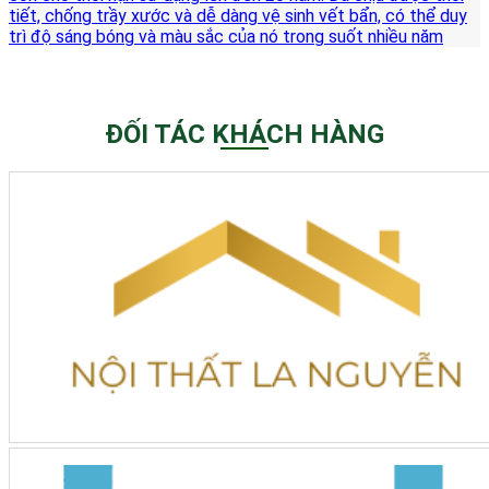
tiết, chống trầy xước và dễ dàng vệ sinh vết bẩn, có thể duy
trì độ sáng bóng và màu sắc của nó trong suốt nhiều năm
ĐỐI TÁC KHÁCH HÀNG