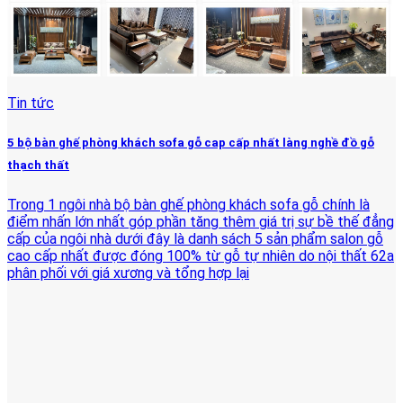
Tin tức
5 bộ bàn ghế phòng khách sofa gỗ cap cấp nhất làng nghề đồ gỗ
thạch thất
Trong 1 ngôi nhà bộ bàn ghế phòng khách sofa gỗ chính là
điểm nhấn lớn nhất góp phần tăng thêm giá trị sự bề thế đẳng
cấp của ngôi nhà dưới đây là danh sách 5 sản phẩm salon gỗ
cao cấp nhất được đóng 100% từ gỗ tự nhiên do nội thất 62a
phân phối với giá xương và tổng hợp lại