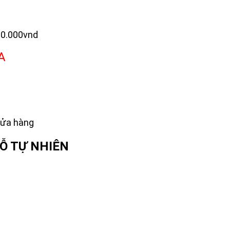
00.000vnd
A
g
 cửa hàng
Ỗ TỰ NHIÊN