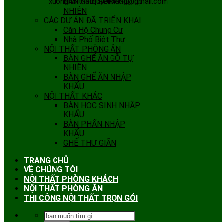
xuongnoithatquyenhang@gmail.com
BÀN GHẾ SOFA GỖ TỰ
NHIÊN
CÁC DỰ ÁN ĐÃ TRIỂN KHAI
Căn Hộ Chung Cư
Nhà Phố Biệt Thự
NỘI THẤT PHÒNG ĂN
BÀN GHẾ ĂN GỖ TỰ
NHIÊN
BÀN GHẾ ĂN NHẬP
KHẨU
NỘI THẤT KHÁC
BÀN HỌC SINH NHẬP
KHẨU
BÀN PHẤN NHẬP
KHẨU
GHẾ THƯ GIÃN
TRANG CHỦ
VỀ CHÚNG TÔI
NỘI THẤT PHÒNG KHÁCH
NỘI THẤT PHÒNG ĂN
THI CÔNG NỘI THẤT TRỌN GÓI