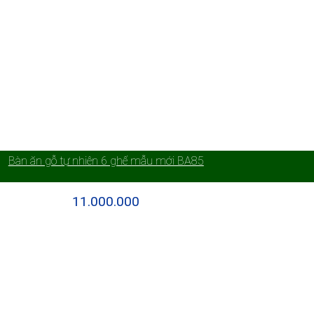
Bàn ăn gỗ tự nhiên 6 ghế mẫu mới BA85
11.000.000