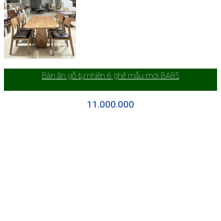
Bàn ăn gỗ tự nhiên 6 ghế mẫu mới BA85
11.000.000