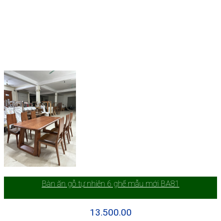
Bàn ăn gỗ tự nhiên 6 ghế mẫu mới BA81
13.500.00