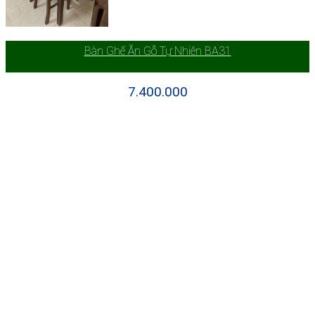
Bàn Ghế Ăn Gỗ Tự Nhiên BA31
7.400.000