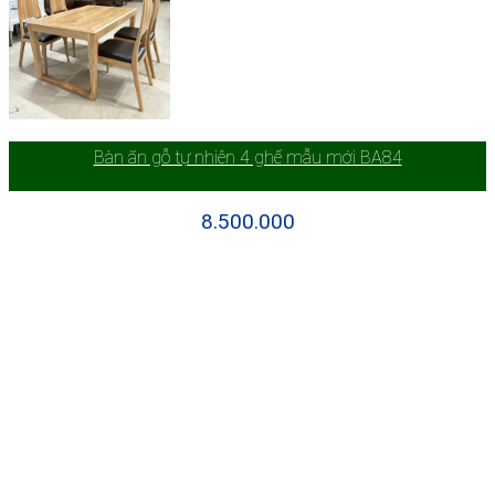
Bàn ăn gỗ tự nhiên 4 ghế mẫu mới BA84
8.500.000