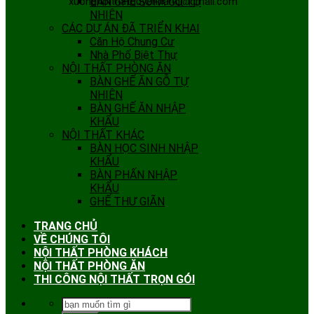
xuongnoithatquyenhang@gmail.com
BÀN GHẾ SOFA GỖ TỰ
NHIÊN
CÁC DỰ ÁN ĐÃ TRIỂN KHAI
Căn Hộ Chung Cư
Nhà Phố Biệt Thự
NỘI THẤT PHÒNG ĂN
BÀN GHẾ ĂN GỖ TỰ
NHIÊN
BÀN GHẾ ĂN NHẬP
KHẨU
NỘI THẤT KHÁC
BÀN HỌC SINH NHẬP
KHẨU
BÀN PHẤN NHẬP
KHẨU
GHẾ THƯ GIÃN
TRANG CHỦ
VỀ CHÚNG TÔI
NỘI THẤT PHÒNG KHÁCH
NỘI THẤT PHÒNG ĂN
THI CÔNG NỘI THẤT TRỌN GÓI