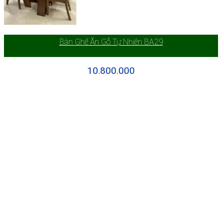
Bàn Ghế Ăn Gỗ Tự Nhiên BA29
10.800.000