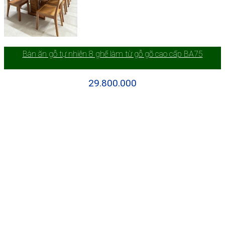
Bàn ăn gỗ tự nhiên 8 ghế làm từ gỗ gõ cao cấp BA75
29.800.000