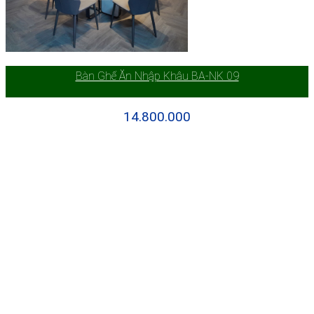
Bàn Ghế Ăn Nhập Khâu BA-NK 09
14.800.000