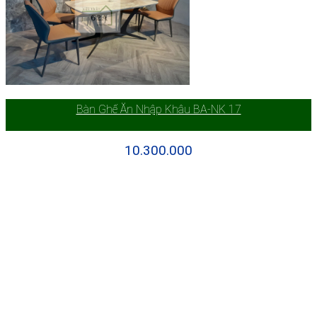
Bàn Ghế Ăn Nhập Khâu BA-NK 17
10.300.000