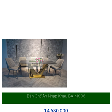
Bàn Ghế Ăn Nhập Khâu BA-NK 06
14.680.000