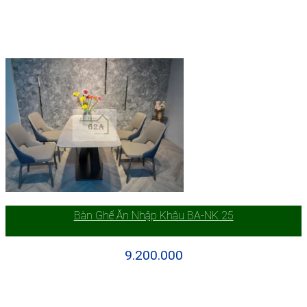
Bàn Ghế Ăn Nhập Khâu BA-NK 25
9.200.000