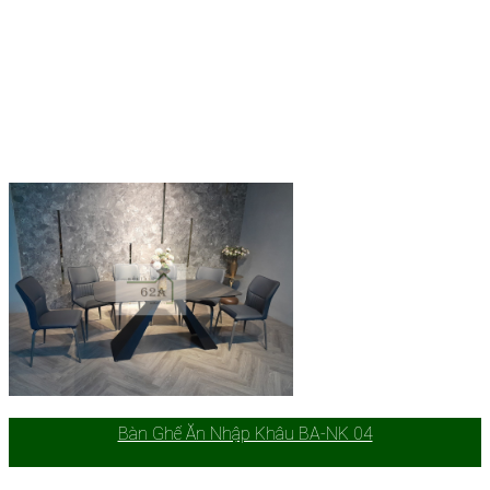
Bàn Ghế Ăn Nhập Khâu BA-NK 04