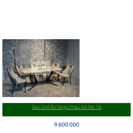
Bàn Ghế Ăn Nhập Khâu BA-NK 18
9.600.000