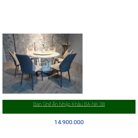
Bàn Ghế Ăn Nhập Khâu BA-NK 08
14.900.000