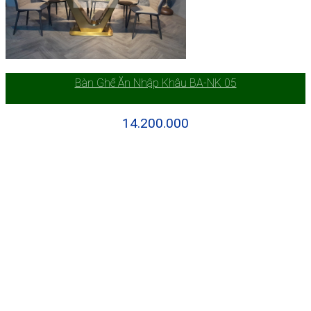
Bàn Ghế Ăn Nhập Khâu BA-NK 05
14.200.000