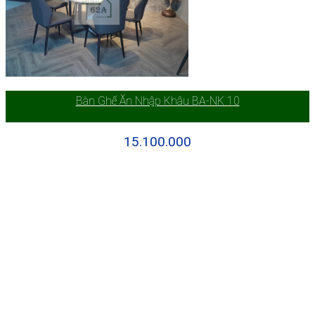
Bàn Ghế Ăn Nhập Khâu BA-NK 10
15.100.000