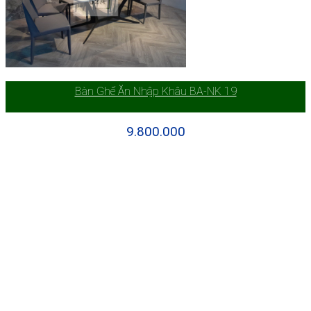
Bàn Ghế Ăn Nhập Khâu BA-NK 19
9.800.000