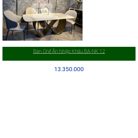
Bàn Ghế Ăn Nhập Khâu BA-NK 12
13.350.000