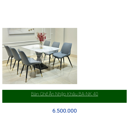
Bàn Ghế Ăn Nhập Khâu BA-NK 40
6.500.000