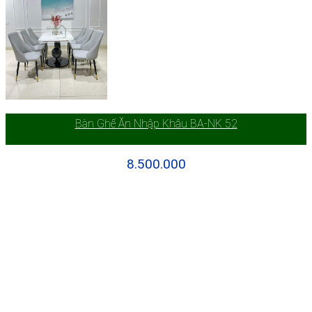
Bàn Ghế Ăn Nhập Khâu BA-NK 52
8.500.000