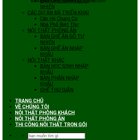
xuongnoithatquyenhang@gmail.com
BÀN GHẾ SOFA GỖ TỰ
NHIÊN
CÁC DỰ ÁN ĐÃ TRIỂN KHAI
Căn Hộ Chung Cư
Nhà Phố Biệt Thự
NỘI THẤT PHÒNG ĂN
BÀN GHẾ ĂN GỖ TỰ
NHIÊN
BÀN GHẾ ĂN NHẬP
KHẨU
NỘI THẤT KHÁC
BÀN HỌC SINH NHẬP
KHẨU
BÀN PHẤN NHẬP
KHẨU
GHẾ THƯ GIÃN
TRANG CHỦ
VỀ CHÚNG TÔI
NỘI THẤT PHÒNG KHÁCH
NỘI THẤT PHÒNG ĂN
THI CÔNG NỘI THẤT TRỌN GÓI