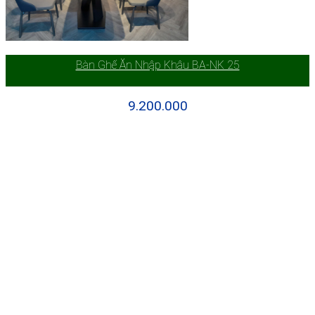
Bàn Ghế Ăn Nhập Khâu BA-NK 25
9.200.000