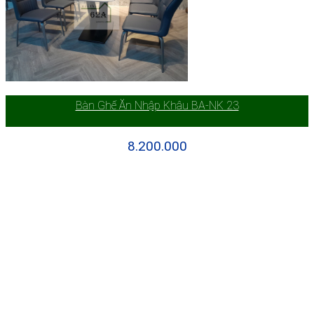
Bàn Ghế Ăn Nhập Khâu BA-NK 23
8.200.000