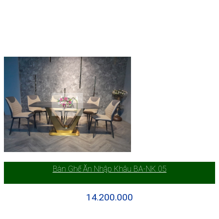
Bàn Ghế Ăn Nhập Khâu BA-NK 05
14.200.000