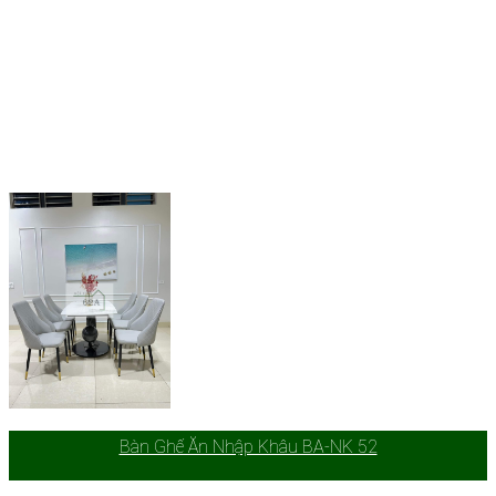
Bàn Ghế Ăn Nhập Khâu BA-NK 52