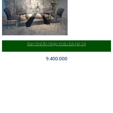
Bàn Ghế Ăn Nhập Khâu BA-NK 04
9.400.000