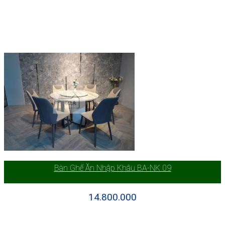
Bàn Ghế Ăn Nhập Khâu BA-NK 09
14.800.000