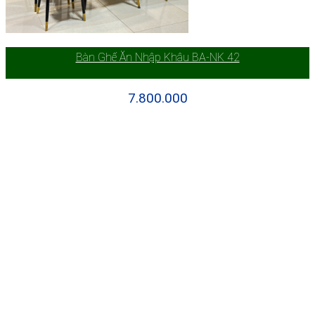
Bàn Ghế Ăn Nhập Khâu BA-NK 42
7.800.000