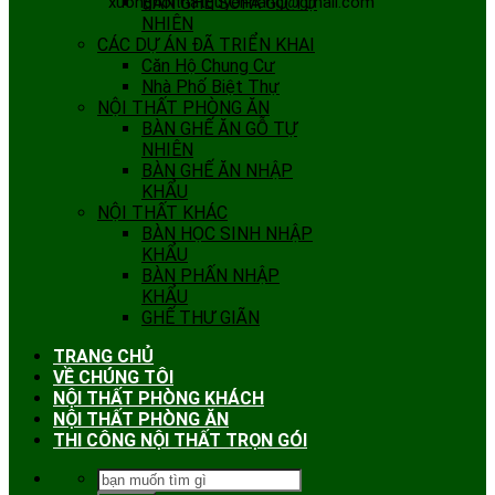
xuongnoithatquyenhang@gmail.com
BÀN GHẾ SOFA GỖ TỰ
NHIÊN
CÁC DỰ ÁN ĐÃ TRIỂN KHAI
Căn Hộ Chung Cư
Nhà Phố Biệt Thự
NỘI THẤT PHÒNG ĂN
BÀN GHẾ ĂN GỖ TỰ
NHIÊN
BÀN GHẾ ĂN NHẬP
KHẨU
NỘI THẤT KHÁC
BÀN HỌC SINH NHẬP
KHẨU
BÀN PHẤN NHẬP
KHẨU
GHẾ THƯ GIÃN
TRANG CHỦ
VỀ CHÚNG TÔI
NỘI THẤT PHÒNG KHÁCH
NỘI THẤT PHÒNG ĂN
THI CÔNG NỘI THẤT TRỌN GÓI