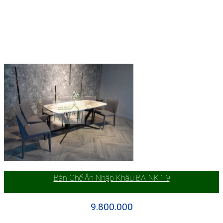
Bàn Ghế Ăn Nhập Khâu BA-NK 19
9.800.000