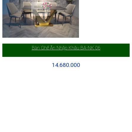
Bàn Ghế Ăn Nhập Khâu BA-NK 06
14.680.000