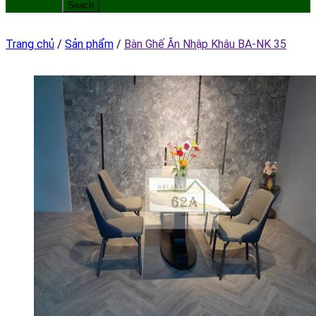
Trang chủ
/
Sản phẩm
/
Bàn Ghế Ăn Nhập Khâu BA-NK 35