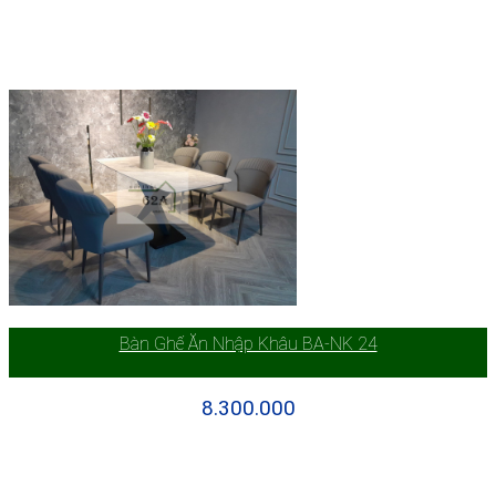
Bàn Ghế Ăn Nhập Khâu BA-NK 24
8.300.000