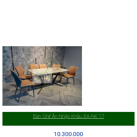
Bàn Ghế Ăn Nhập Khâu BA-NK 17
10.300.000