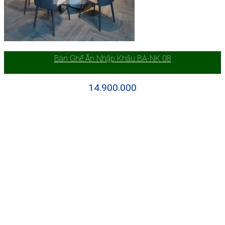
Bàn Ghế Ăn Nhập Khâu BA-NK 08
14.900.000