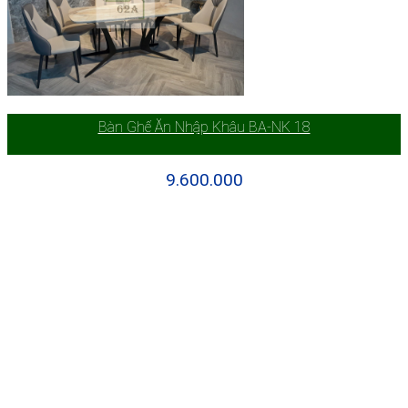
Bàn Ghế Ăn Nhập Khâu BA-NK 18
9.600.000