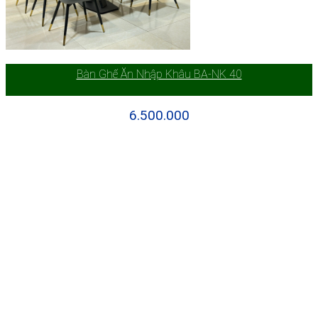
Bàn Ghế Ăn Nhập Khâu BA-NK 40
6.500.000