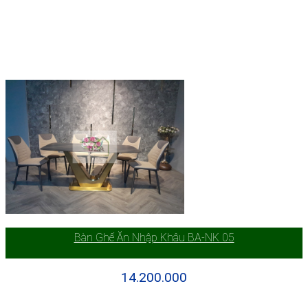
Bàn Ghế Ăn Nhập Khâu BA-NK 05
14.200.000