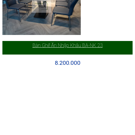
Bàn Ghế Ăn Nhập Khâu BA-NK 23
8.200.000