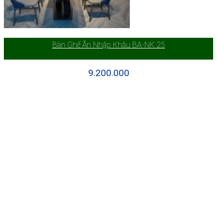
Bàn Ghế Ăn Nhập Khâu BA-NK 25
9.200.000