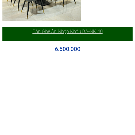
Bàn Ghế Ăn Nhập Khâu BA-NK 40
6.500.000