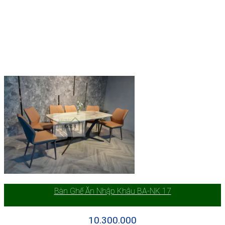
Bàn Ghế Ăn Nhập Khâu BA-NK 17
10.300.000