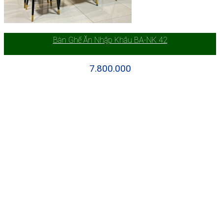
Bàn Ghế Ăn Nhập Khâu BA-NK 42
7.800.000