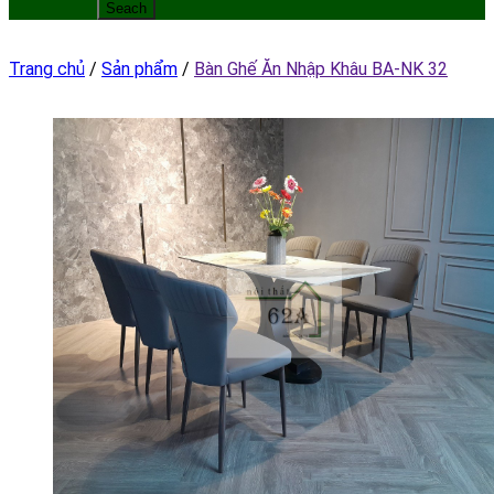
Trang chủ
/
Sản phẩm
/
Bàn Ghế Ăn Nhập Khâu BA-NK 32