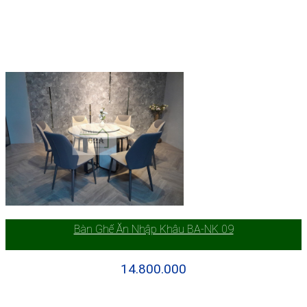
Bàn Ghế Ăn Nhập Khâu BA-NK 09
14.800.000