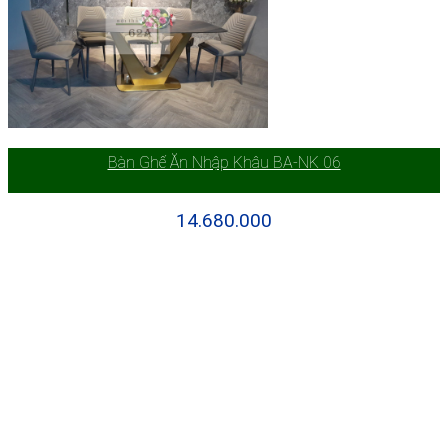
Bàn Ghế Ăn Nhập Khâu BA-NK 06
14.680.000