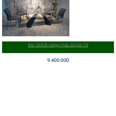
Bàn Ghế Ăn Nhập Khâu BA-NK 04
9.400.000