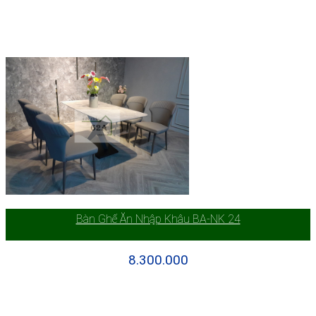
Bàn Ghế Ăn Nhập Khâu BA-NK 24
8.300.000