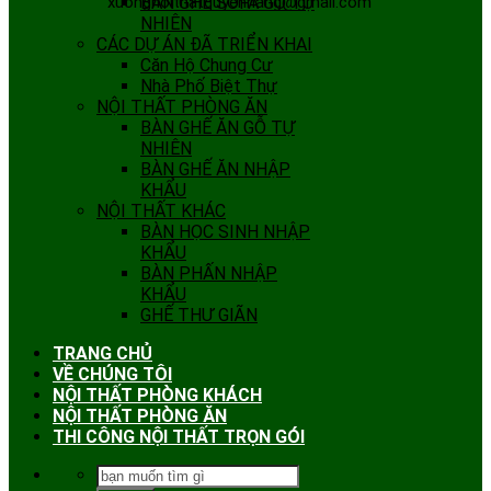
xuongnoithatquyenhang@gmail.com
BÀN GHẾ SOFA GỖ TỰ
NHIÊN
CÁC DỰ ÁN ĐÃ TRIỂN KHAI
Căn Hộ Chung Cư
Nhà Phố Biệt Thự
NỘI THẤT PHÒNG ĂN
BÀN GHẾ ĂN GỖ TỰ
NHIÊN
BÀN GHẾ ĂN NHẬP
KHẨU
NỘI THẤT KHÁC
BÀN HỌC SINH NHẬP
KHẨU
BÀN PHẤN NHẬP
KHẨU
GHẾ THƯ GIÃN
TRANG CHỦ
VỀ CHÚNG TÔI
NỘI THẤT PHÒNG KHÁCH
NỘI THẤT PHÒNG ĂN
THI CÔNG NỘI THẤT TRỌN GÓI