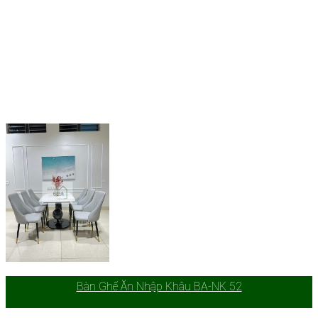
Bàn Ghế Ăn Nhập Khâu BA-NK 52