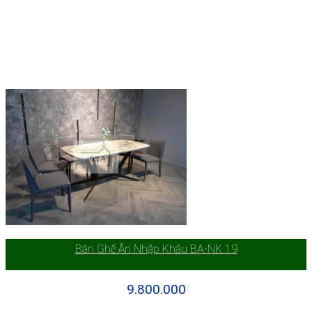
Bàn Ghế Ăn Nhập Khâu BA-NK 19
9.800.000