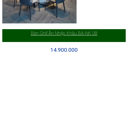
Bàn Ghế Ăn Nhập Khâu BA-NK 08
14.900.000