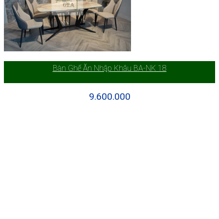
Bàn Ghế Ăn Nhập Khâu BA-NK 18
9.600.000