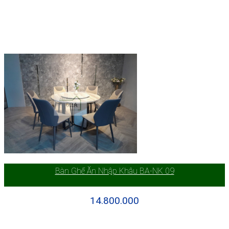
Bàn Ghế Ăn Nhập Khâu BA-NK 09
14.800.000