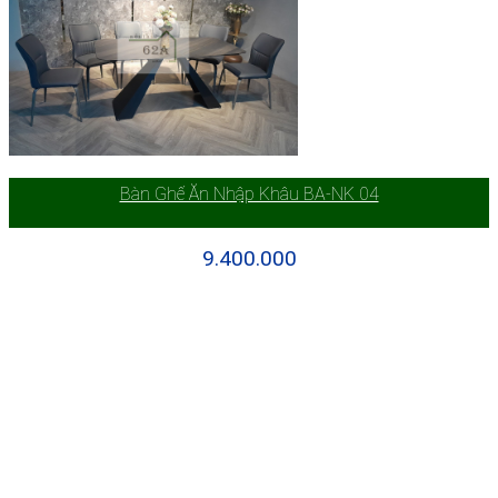
Bàn Ghế Ăn Nhập Khâu BA-NK 04
9.400.000