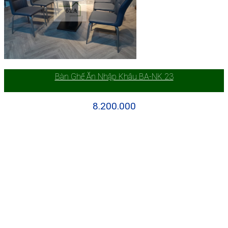
Bàn Ghế Ăn Nhập Khâu BA-NK 23
8.200.000