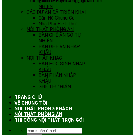
xuongnoithatquyenhang@gmail.com
BÀN GHẾ SOFA GỖ TỰ
NHIÊN
CÁC DỰ ÁN ĐÃ TRIỂN KHAI
Căn Hộ Chung Cư
Nhà Phố Biệt Thự
NỘI THẤT PHÒNG ĂN
BÀN GHẾ ĂN GỖ TỰ
NHIÊN
BÀN GHẾ ĂN NHẬP
KHẨU
NỘI THẤT KHÁC
BÀN HỌC SINH NHẬP
KHẨU
BÀN PHẤN NHẬP
KHẨU
GHẾ THƯ GIÃN
TRANG CHỦ
VỀ CHÚNG TÔI
NỘI THẤT PHÒNG KHÁCH
NỘI THẤT PHÒNG ĂN
THI CÔNG NỘI THẤT TRỌN GÓI