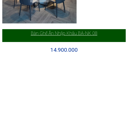
Bàn Ghế Ăn Nhập Khâu BA-NK 08
14.900.000