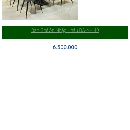
Bàn Ghế Ăn Nhập Khâu BA-NK 40
6.500.000