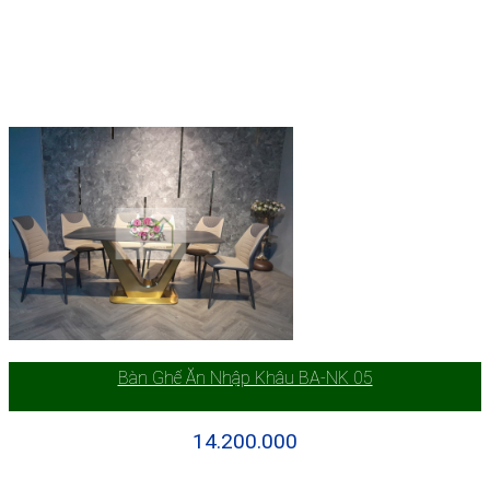
Bàn Ghế Ăn Nhập Khâu BA-NK 05
14.200.000