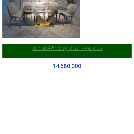
Bàn Ghế Ăn Nhập Khâu BA-NK 06
14.680.000