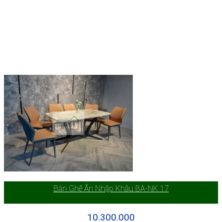
Bàn Ghế Ăn Nhập Khâu BA-NK 17
10.300.000