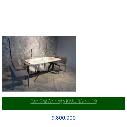
Bàn Ghế Ăn Nhập Khâu BA-NK 19
9.800.000