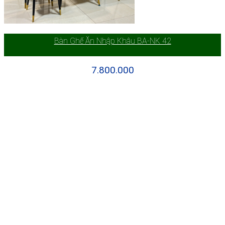
Bàn Ghế Ăn Nhập Khâu BA-NK 42
7.800.000