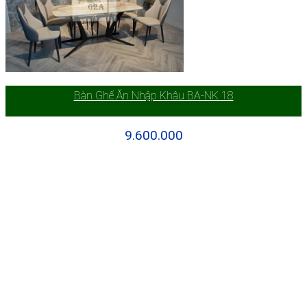
Bàn Ghế Ăn Nhập Khâu BA-NK 18
9.600.000