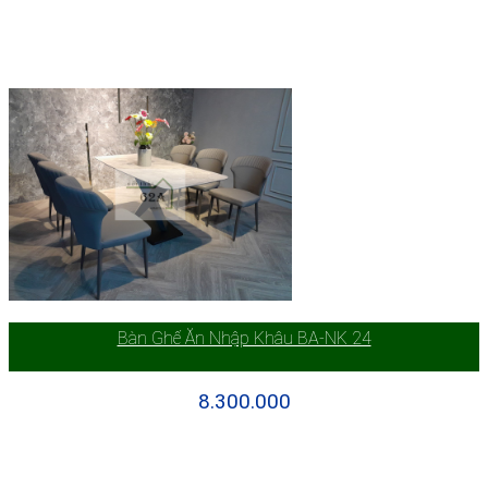
Bàn Ghế Ăn Nhập Khâu BA-NK 24
8.300.000