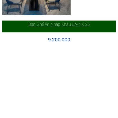
Bàn Ghế Ăn Nhập Khâu BA-NK 25
9.200.000