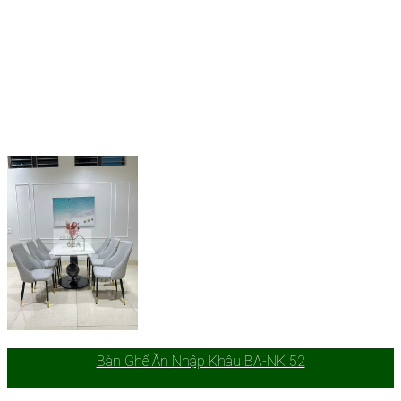
Bàn Ghế Ăn Nhập Khâu BA-NK 52