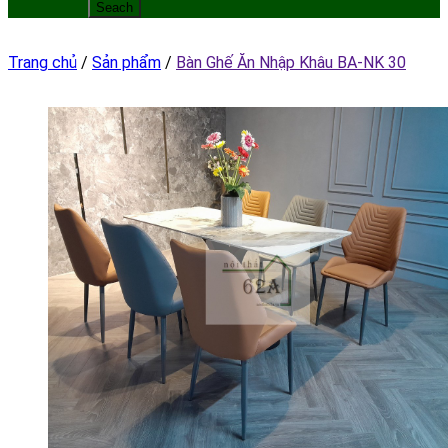
Trang chủ
/
Sản phẩm
/
Bàn Ghế Ăn Nhập Khâu BA-NK 30