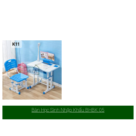
Bàn Học Sinh Nhập Khẩu BHBK 05