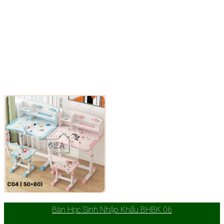
Bàn Học Sinh Nhập Khẩu BHBK 06