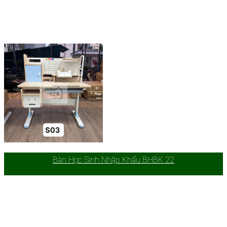
Bàn Học Sinh Nhập Khẩu BHBK 22