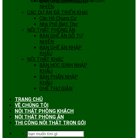
xuongnoithatquyenhang@gmail.com
BÀN GHẾ SOFA GỖ TỰ
NHIÊN
CÁC DỰ ÁN ĐÃ TRIỂN KHAI
Căn Hộ Chung Cư
Nhà Phố Biệt Thự
NỘI THẤT PHÒNG ĂN
BÀN GHẾ ĂN GỖ TỰ
NHIÊN
BÀN GHẾ ĂN NHẬP
KHẨU
NỘI THẤT KHÁC
BÀN HỌC SINH NHẬP
KHẨU
BÀN PHẤN NHẬP
KHẨU
GHẾ THƯ GIÃN
TRANG CHỦ
VỀ CHÚNG TÔI
NỘI THẤT PHÒNG KHÁCH
NỘI THẤT PHÒNG ĂN
THI CÔNG NỘI THẤT TRỌN GÓI