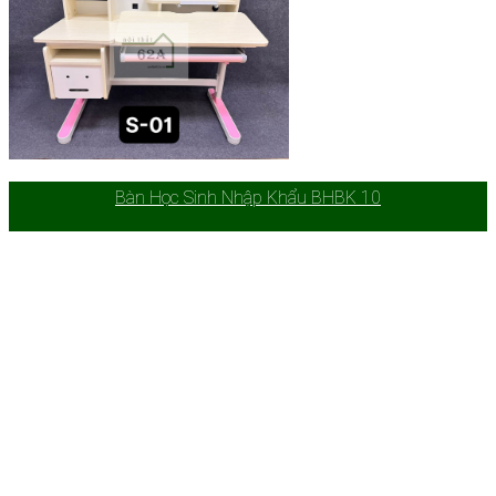
Bàn Học Sinh Nhập Khẩu BHBK 10