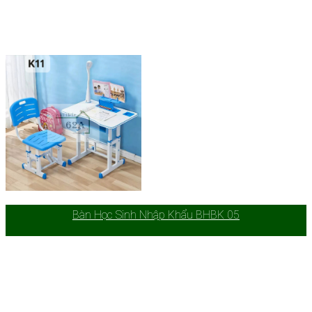
Bàn Học Sinh Nhập Khẩu BHBK 05