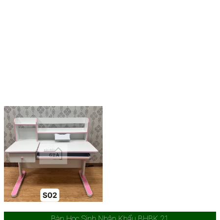
Bàn Học Sinh Nhập Khẩu BHBK 21