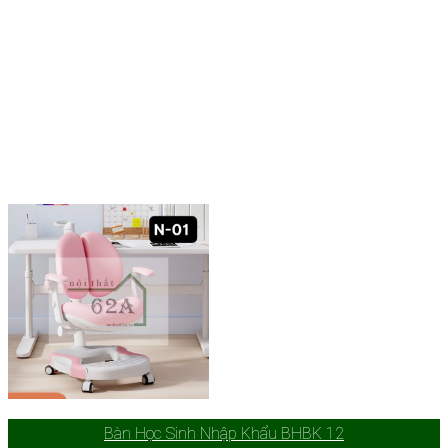
Bàn Học Sinh Nhập Khẩu BHBK 12