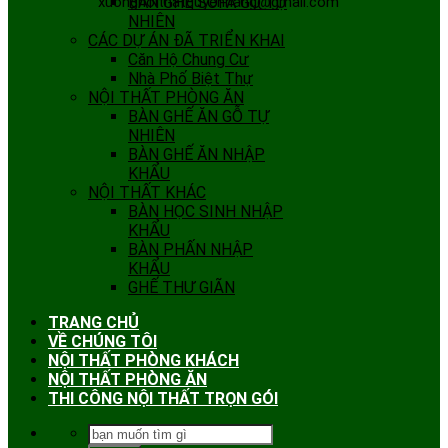
xuongnoithatquyenhang@gmail.com
BÀN GHẾ SOFA GỖ TỰ
NHIÊN
CÁC DỰ ÁN ĐÃ TRIỂN KHAI
Căn Hộ Chung Cư
Nhà Phố Biệt Thự
NỘI THẤT PHÒNG ĂN
BÀN GHẾ ĂN GỖ TỰ
NHIÊN
BÀN GHẾ ĂN NHẬP
KHẨU
NỘI THẤT KHÁC
BÀN HỌC SINH NHẬP
KHẨU
BÀN PHẤN NHẬP
KHẨU
GHẾ THƯ GIÃN
TRANG CHỦ
VỀ CHÚNG TÔI
NỘI THẤT PHÒNG KHÁCH
NỘI THẤT PHÒNG ĂN
THI CÔNG NỘI THẤT TRỌN GÓI