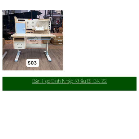
Bàn Học Sinh Nhập Khẩu BHBK 22