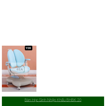
Bàn Học Sinh Nhập Khẩu BHBK 20