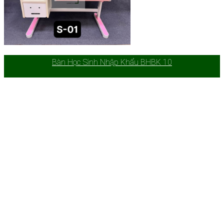
Bàn Học Sinh Nhập Khẩu BHBK 10