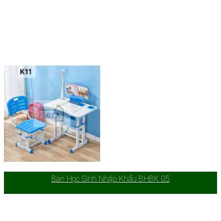
Bàn Học Sinh Nhập Khẩu BHBK 05