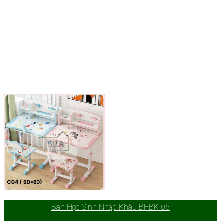
Bàn Học Sinh Nhập Khẩu BHBK 06