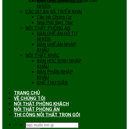
xuongnoithatquyenhang@gmail.com
BÀN GHẾ SOFA GỖ TỰ
NHIÊN
CÁC DỰ ÁN ĐÃ TRIỂN KHAI
Căn Hộ Chung Cư
Nhà Phố Biệt Thự
NỘI THẤT PHÒNG ĂN
BÀN GHẾ ĂN GỖ TỰ
NHIÊN
BÀN GHẾ ĂN NHẬP
KHẨU
NỘI THẤT KHÁC
BÀN HỌC SINH NHẬP
KHẨU
BÀN PHẤN NHẬP
KHẨU
GHẾ THƯ GIÃN
TRANG CHỦ
VỀ CHÚNG TÔI
NỘI THẤT PHÒNG KHÁCH
NỘI THẤT PHÒNG ĂN
THI CÔNG NỘI THẤT TRỌN GÓI