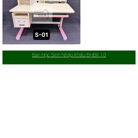
Bàn Học Sinh Nhập Khẩu BHBK 10