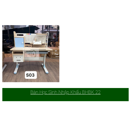
Bàn Học Sinh Nhập Khẩu BHBK 22