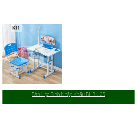
Bàn Học Sinh Nhập Khẩu BHBK 05