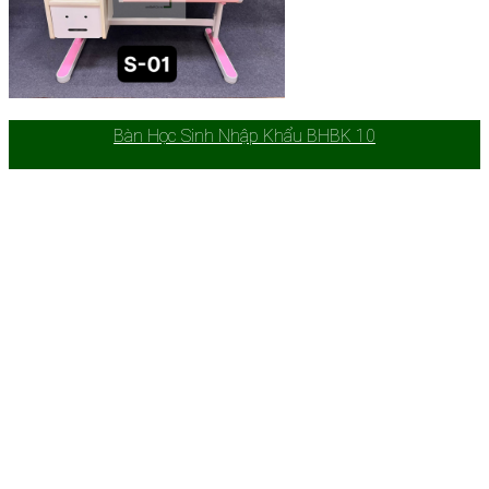
Bàn Học Sinh Nhập Khẩu BHBK 10