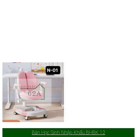
Bàn Học Sinh Nhập Khẩu BHBK 12