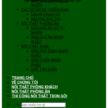
xuongnoithatquyenhang@gmail.com
BÀN GHẾ SOFA GỖ TỰ
NHIÊN
CÁC DỰ ÁN ĐÃ TRIỂN KHAI
Căn Hộ Chung Cư
Nhà Phố Biệt Thự
NỘI THẤT PHÒNG ĂN
BÀN GHẾ ĂN GỖ TỰ
NHIÊN
BÀN GHẾ ĂN NHẬP
KHẨU
NỘI THẤT KHÁC
BÀN HỌC SINH NHẬP
KHẨU
BÀN PHẤN NHẬP
KHẨU
GHẾ THƯ GIÃN
TRANG CHỦ
VỀ CHÚNG TÔI
NỘI THẤT PHÒNG KHÁCH
NỘI THẤT PHÒNG ĂN
THI CÔNG NỘI THẤT TRỌN GÓI