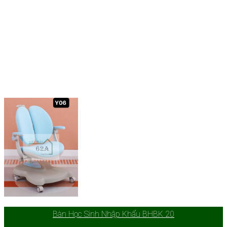
Bàn Học Sinh Nhập Khẩu BHBK 20