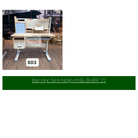
Bàn Học Sinh Nhập Khẩu BHBK 22