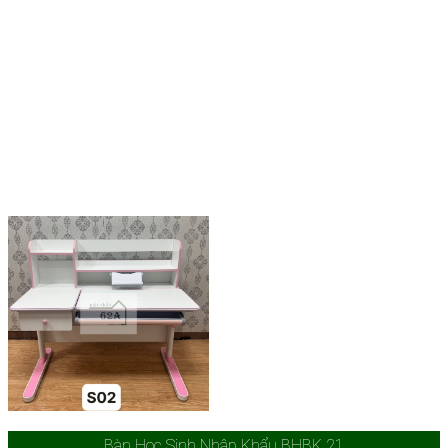
Bàn Học Sinh Nhập Khẩu BHBK 21