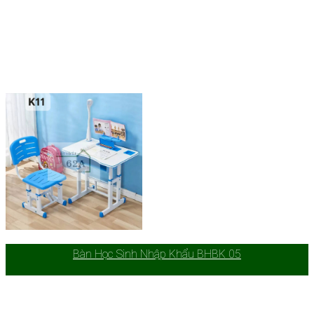
Bàn Học Sinh Nhập Khẩu BHBK 05