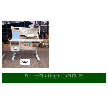
Bàn Học Sinh Nhập Khẩu BHBK 22