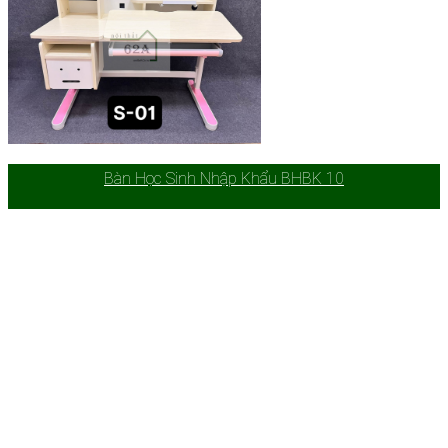
Bàn Học Sinh Nhập Khẩu BHBK 10