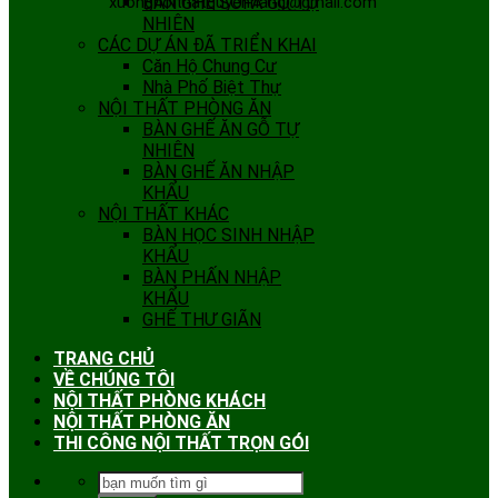
xuongnoithatquyenhang@gmail.com
BÀN GHẾ SOFA GỖ TỰ
NHIÊN
CÁC DỰ ÁN ĐÃ TRIỂN KHAI
Căn Hộ Chung Cư
Nhà Phố Biệt Thự
NỘI THẤT PHÒNG ĂN
BÀN GHẾ ĂN GỖ TỰ
NHIÊN
BÀN GHẾ ĂN NHẬP
KHẨU
NỘI THẤT KHÁC
BÀN HỌC SINH NHẬP
KHẨU
BÀN PHẤN NHẬP
KHẨU
GHẾ THƯ GIÃN
TRANG CHỦ
VỀ CHÚNG TÔI
NỘI THẤT PHÒNG KHÁCH
NỘI THẤT PHÒNG ĂN
THI CÔNG NỘI THẤT TRỌN GÓI