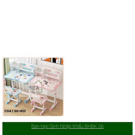
Bàn Học Sinh Nhập Khẩu BHBK 06