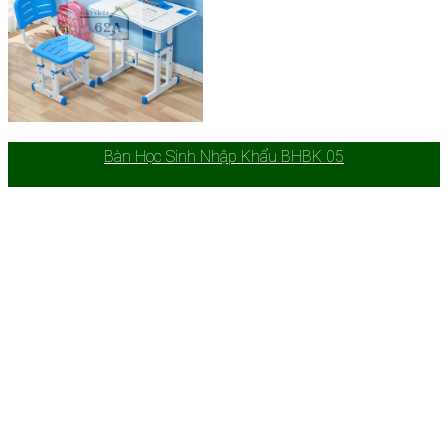
Bàn Học Sinh Nhập Khẩu BHBK 05