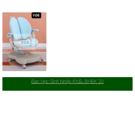
Bàn Học Sinh Nhập Khẩu BHBK 20