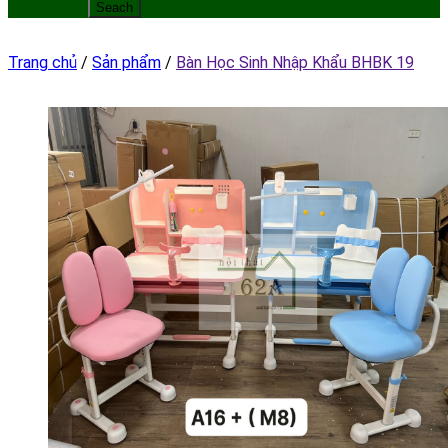
Trang chủ
/
Sản phẩm
/
Bàn Học Sinh Nhập Khẩu BHBK 19