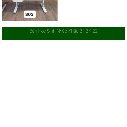
Bàn Học Sinh Nhập Khẩu BHBK 22