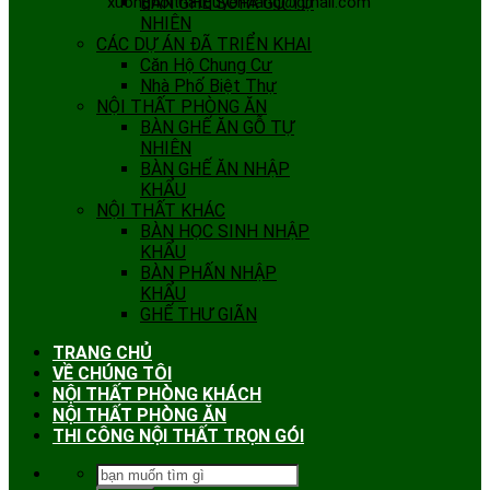
xuongnoithatquyenhang@gmail.com
BÀN GHẾ SOFA GỖ TỰ
NHIÊN
CÁC DỰ ÁN ĐÃ TRIỂN KHAI
Căn Hộ Chung Cư
Nhà Phố Biệt Thự
NỘI THẤT PHÒNG ĂN
BÀN GHẾ ĂN GỖ TỰ
NHIÊN
BÀN GHẾ ĂN NHẬP
KHẨU
NỘI THẤT KHÁC
BÀN HỌC SINH NHẬP
KHẨU
BÀN PHẤN NHẬP
KHẨU
GHẾ THƯ GIÃN
TRANG CHỦ
VỀ CHÚNG TÔI
NỘI THẤT PHÒNG KHÁCH
NỘI THẤT PHÒNG ĂN
THI CÔNG NỘI THẤT TRỌN GÓI