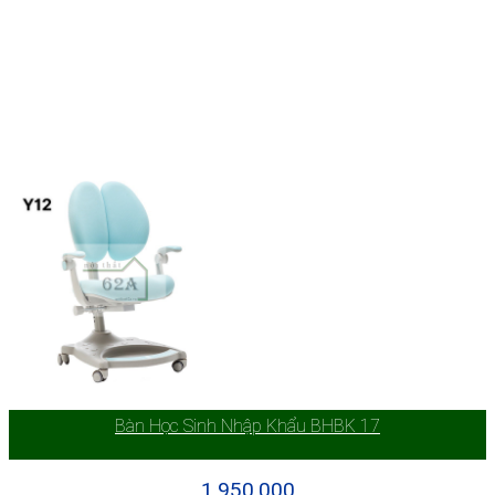
Bàn Học Sinh Nhập Khẩu BHBK 17
1.950.000